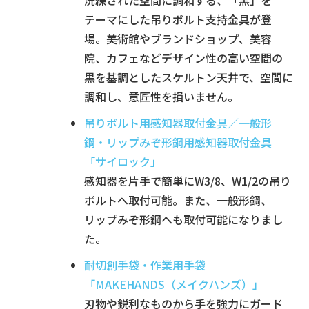
テーマにした吊りボルト支持金具が登
場。美術館やブランドショップ、美容
院、カフェなどデザイン性の高い空間の
黒を基調としたスケルトン天井で、空間に
調和し、意匠性を損いません。
吊りボルト用感知器取付金具／一般形
鋼・リップみぞ形鋼用感知器取付金具
「サイロック」
感知器を片手で簡単にW3/8、W1/2の吊り
ボルトへ取付可能。また、一般形鋼、
リップみぞ形鋼へも取付可能になりまし
た。
耐切創手袋・作業用手袋
「MAKEHANDS（メイクハンズ）」
刃物や鋭利なものから手を強力にガード