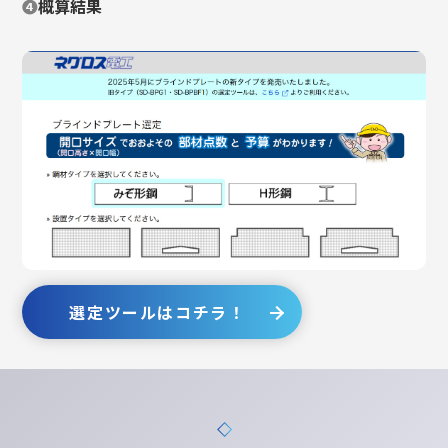
❹
概算結果
選定ツールはコチラ！