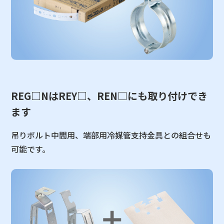
REG□NはREY□、REN□にも取り付けでき
ます
吊りボルト中間用、端部用冷媒管支持金具との組合せも
可能です。