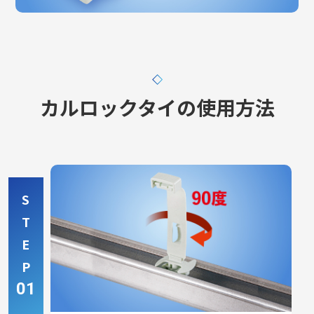
カルロックタイの使用方法
S
T
E
P
01