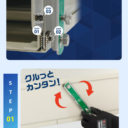
S
T
E
P
01