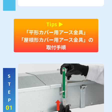
Tips ▶︎
「平形カバー用アース金具」
「屋根形カバー用アース金具」の
取付手順
S
T
E
P
01