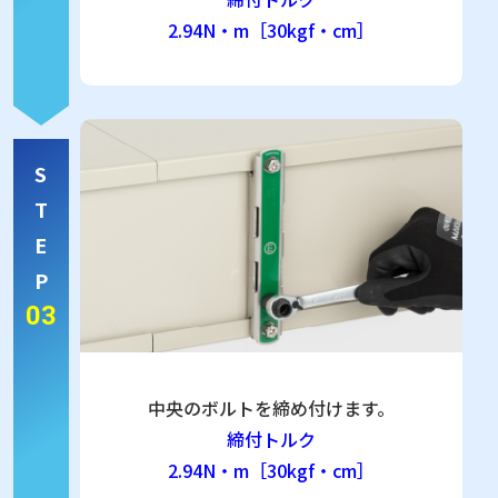
2.94N・m［30kgf・cm］
S
T
E
P
03
中央のボルトを締め付けます。
締付トルク
2.94N・m［30kgf・cm］