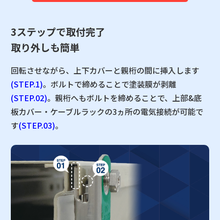
3ステップで取付完了
取り外しも簡単
回転させながら、上下カバーと親桁の間に挿入します
(STEP.1)
。ボルトで締めることで塗装膜が剥離
(STEP.02)
。親桁へもボルトを締めることで、上部&底
板カバー・ケーブルラックの3ヵ所の電気接続が可能で
す
(STEP.03)
。