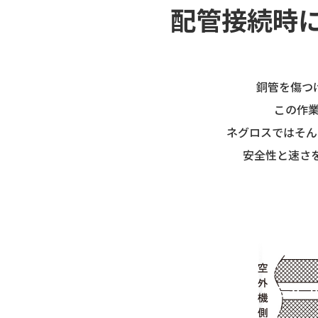
配管接続時
銅管を傷つ
この作
ネグロスではそん
安全性と速さ