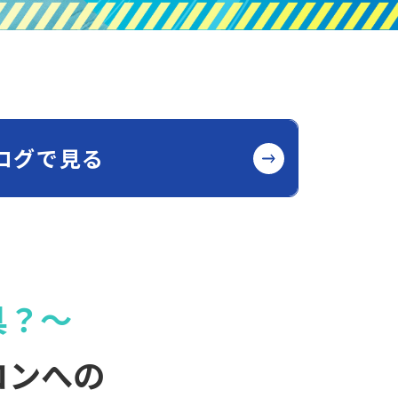
ログで見る
具？〜
コンへの