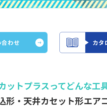
い合わせ
カタ
カットプラスって
どんな工
込形・天井カセット形
エア