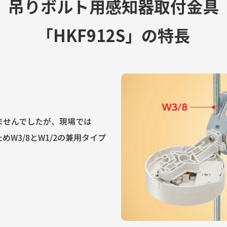
吊りボルト用
感知器取付金具
「HKF912S」の特長
ませんでしたが、現場では
W3/8とW1/2の兼用タイプ