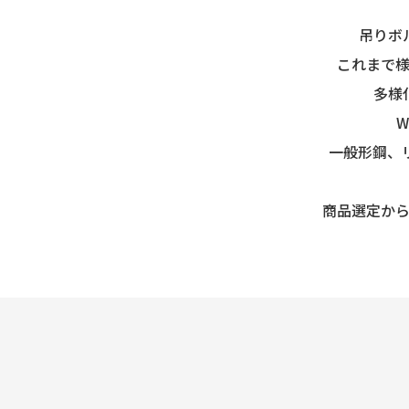
吊りボ
これまで
多様
一般形鋼、
商品選定か