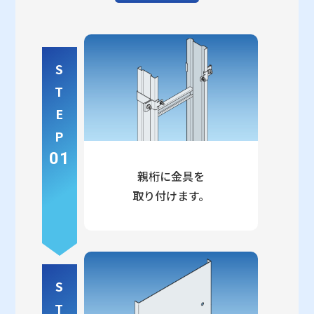
S
T
E
P
01
親桁に金具を
取り付けます。
S
T