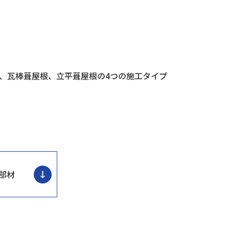
、瓦棒葺屋根、立平葺屋根の4つの施工タイプ
部材