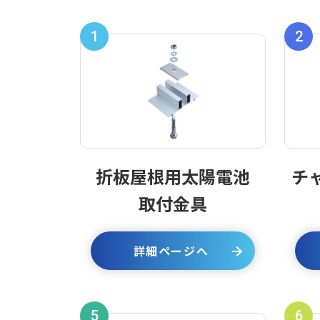
1
2
折板屋根用太陽電池
チ
取付金具
詳細ページへ
5
6