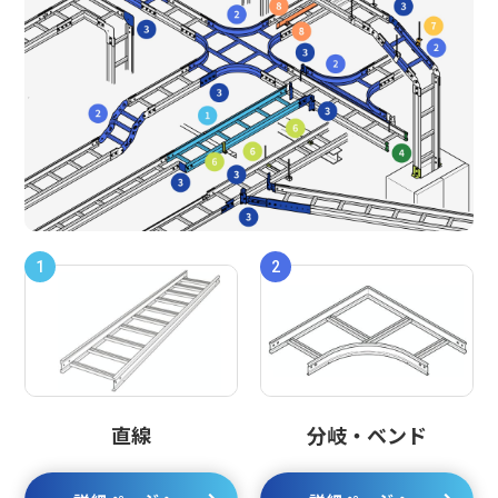
1
2
直線
分岐・ベンド