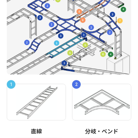
1
2
直線
分岐・ベンド